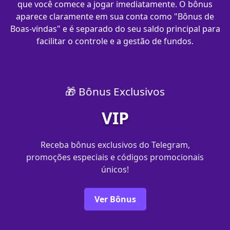
que você comece a jogar imediatamente. O bônus
aparece claramente em sua conta como "Bônus de
Boas-vindas" e é separado do seu saldo principal para
facilitar o controle e a gestão de fundos.
🎁 Bônus Exclusivos
VIP
Receba bônus exclusivos do Telegram,
promoções especiais e códigos promocionais
únicos!
Ver Bônus