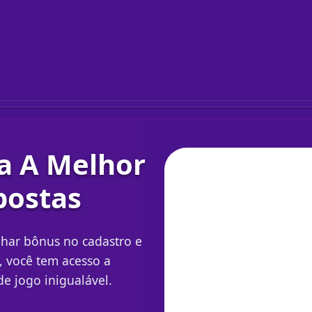
ma A Melhor
postas
nhar bônus no cadastro e
, você tem acesso a
e jogo inigualável.