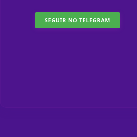
SEGUIR NO TELEGRAM