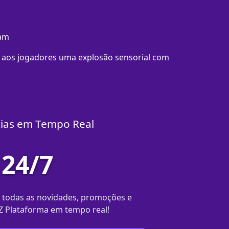
ram
a aos jogadores uma explosão sensorial com
cias em Tempo Real
24/7
e todas as novidades, promoções e
Z Plataforma em tempo real!