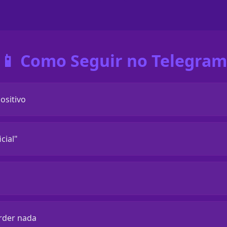
📱 Como Seguir no Telegram
ositivo
cial"
erder nada