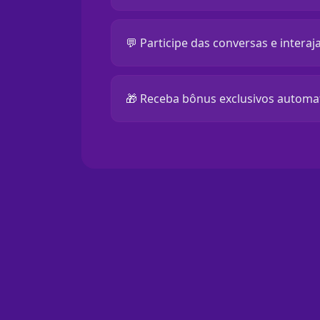
💬 Participe das conversas e interaj
🎁 Receba bônus exclusivos autom