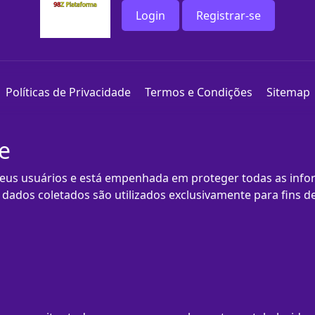
Login
Registrar-se
Políticas de Privacidade
Termos e Condições
Sitemap
de
 seus usuários e está empenhada em proteger todas as inf
dados coletados são utilizados exclusivamente para fins d