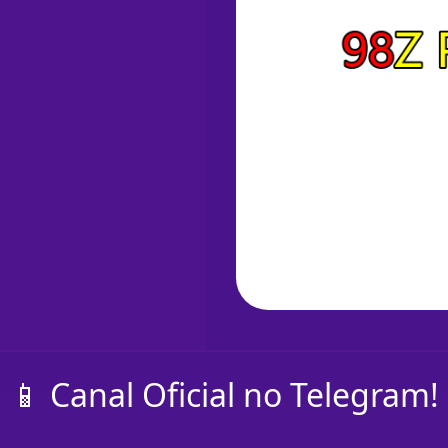
📱 Canal Oficial no Telegram!