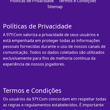
Políticas de Privacidade
Termos e Condições
Sitemap
Políticas de Privacidade
A 97Y.Com valoriza a privacidade de seus usuários e
está empenhada em proteger todas as informações
pessoais fornecidas durante o uso de nossos canais de
comunicação. Todos os dados coletados são utilizados
exclusivamente para fins de melhoria contínua da
experiência de nossos jogadores.
Termos e Condições
Os usuários da 97Y.Com concordam em respeitar todas
as regras e regulamentos estabelecidos. É importante