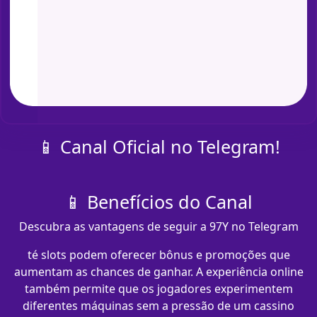
📱 Canal Oficial no Telegram!
📱 Benefícios do Canal
Descubra as vantagens de seguir a 97Y no Telegram
té slots podem oferecer bônus e promoções que
aumentam as chances de ganhar. A experiência online
também permite que os jogadores experimentem
diferentes máquinas sem a pressão de um cassino