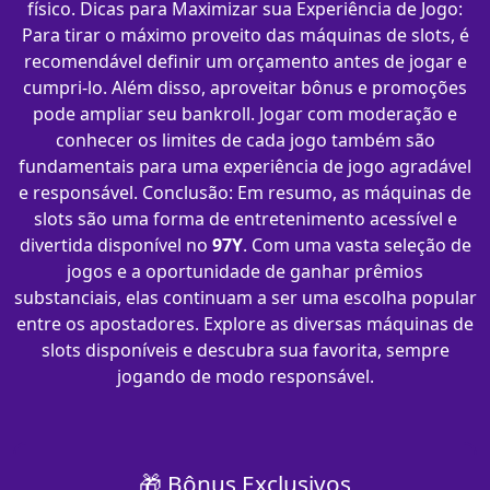
físico. Dicas para Maximizar sua Experiência de Jogo:
Para tirar o máximo proveito das máquinas de slots, é
recomendável definir um orçamento antes de jogar e
cumpri-lo. Além disso, aproveitar bônus e promoções
pode ampliar seu bankroll. Jogar com moderação e
conhecer os limites de cada jogo também são
fundamentais para uma experiência de jogo agradável
e responsável. Conclusão: Em resumo, as máquinas de
slots são uma forma de entretenimento acessível e
divertida disponível no
97Y
. Com uma vasta seleção de
jogos e a oportunidade de ganhar prêmios
substanciais, elas continuam a ser uma escolha popular
entre os apostadores. Explore as diversas máquinas de
slots disponíveis e descubra sua favorita, sempre
jogando de modo responsável.
🎁 Bônus Exclusivos