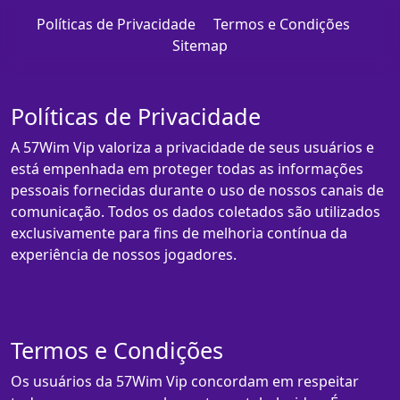
Políticas de Privacidade
Termos e Condições
Sitemap
Políticas de Privacidade
A 57Wim Vip valoriza a privacidade de seus usuários e
está empenhada em proteger todas as informações
pessoais fornecidas durante o uso de nossos canais de
comunicação. Todos os dados coletados são utilizados
exclusivamente para fins de melhoria contínua da
experiência de nossos jogadores.
Termos e Condições
Os usuários da 57Wim Vip concordam em respeitar