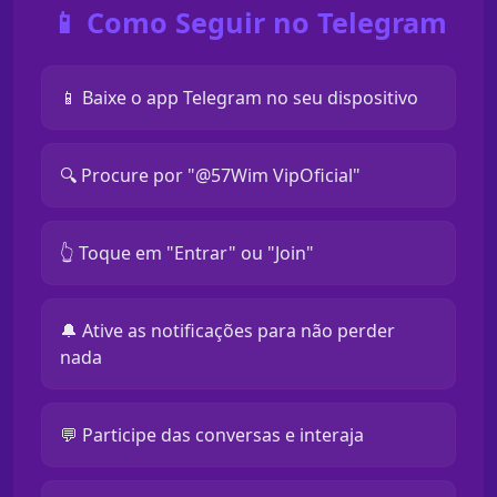
📱 Como Seguir no Telegram
📱 Baixe o app Telegram no seu dispositivo
🔍 Procure por "@57Wim VipOficial"
👆 Toque em "Entrar" ou "Join"
🔔 Ative as notificações para não perder
nada
💬 Participe das conversas e interaja