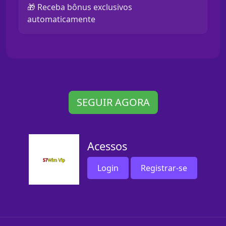
🎁 Receba bônus exclusivos
automaticamente
SEGUIR AGORA
Acessos
Login
Registrar-se