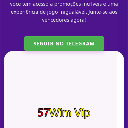
você tem acesso a promoções incríveis e uma
experiência de jogo inigualável. Junte-se aos
vencedores agora!
SEGUIR NO TELEGRAM