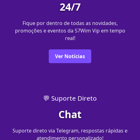
24/7
Fique por dentro de todas as novidades,
promoções e eventos da 57Wim Vip em tempo
real!
Ver Notícias
💬 Suporte Direto
Chat
Suporte direto via Telegram, respostas rápidas e
atendimento personalizado!